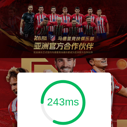
243ms